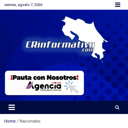
Skip
viernes, agosto 7, 2026
to
content
Orgullosamente Orotinense
CRinformativo.com
Home
Nacionales