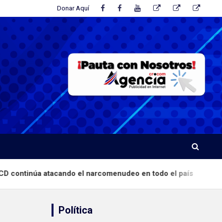
Donar Aquí
 el narcomenudeo en todo el país
Fuerza Pública
Política