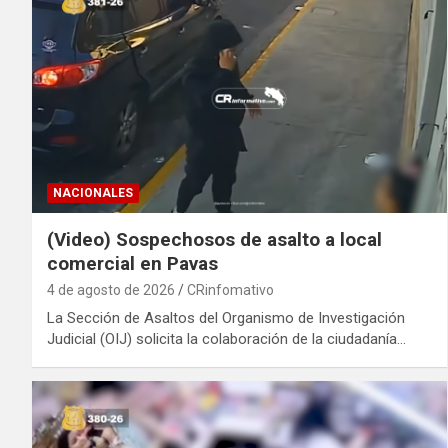
NACIONALES
(Video) Sospechosos de asalto a local
comercial en Pavas
4 de agosto de 2026
CRinfomativo
La Sección de Asaltos del Organismo de Investigación
Judicial (OIJ) solicita la colaboración de la ciudadanía…