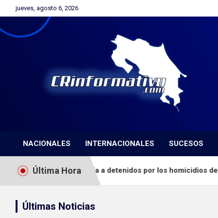
Skip
jueves, agosto 6, 2026
to
content
Orgullosamente Orotinense
CRinformativo.com
NACIONALES
INTERNACIONALES
SUCESOS
Última Hora
dagatoria a detenidos por los homicidios del dueño y gerente d
Últimas Noticias