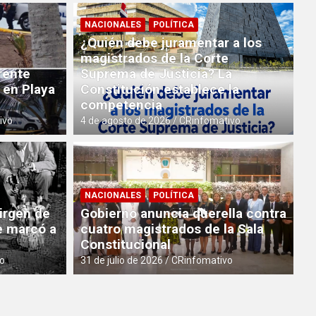
NACIONALES
POLÍTICA
¿Quién debe juramentar a los
magistrados de la Corte
rente
Suprema de Justicia? La
 en Playa
Constitución establece la
competencia
ivo
4 de agosto de 2026
CRinfomativo
NACIONALES
POLÍTICA
Virgen de
Gobierno anuncia querella contra
e marcó a
cuatro magistrados de la Sala
Constitucional
o
31 de julio de 2026
CRinfomativo