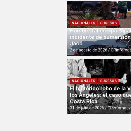
NACIONALES
SUCESOS
Hombre fallece por apa
incidente de sumersión
Jacó
2 de agosto de 2026
CRinfomat
NACIONALES
SUCESOS
El histórico robo de la 
los Ángeles: el caso qu
Costa Rica
31 de julio de 2026
CRinfomativ