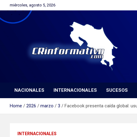
Skip
miércoles, agosto 5, 2026
to
content
Orgullosamente Orotinense
CRinformativo.com
NACIONALES
INTERNACIONALES
SUCESOS
Home
2026
marzo
3
Facebook presenta caída global: usu
INTERNACIONALES