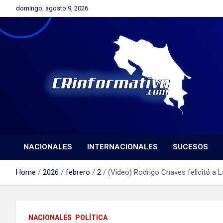
Skip
domingo, agosto 9, 2026
to
content
Orgullosamente Orotinense
CRinformativo.com
NACIONALES
INTERNACIONALES
SUCESOS
Home
2026
febrero
2
(Video) Rodrigo Chaves felicitó a L
NACIONALES
POLÍTICA