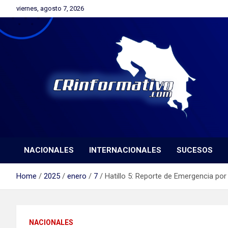
Skip
viernes, agosto 7, 2026
to
content
Orgullosamente Orotinense
CRinformativo.com
NACIONALES
INTERNACIONALES
SUCESOS
Home
2025
enero
7
Hatillo 5: Reporte de Emergencia po
NACIONALES